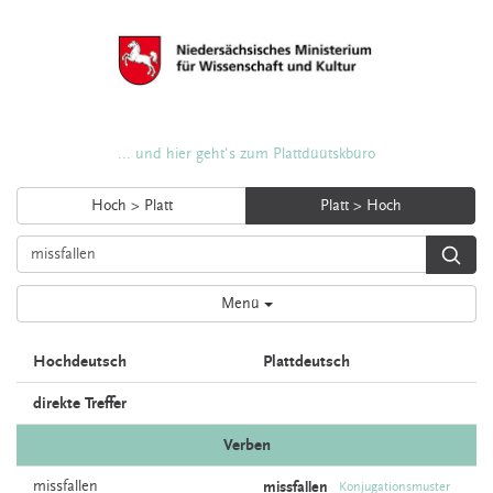
... und hier geht's zum Plattdüütskbüro
Hoch > Platt
Platt > Hoch
Menü
Hochdeutsch
Plattdeutsch
direkte Treffer
Verben
missfallen
missfallen
Konjugationsmuster