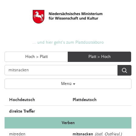
... und hier geht's zum Plattdüütskbüro
Hoch > Platt
Platt > Hoch
Menü
Hochdeutsch
Plattdeutsch
direkte Treffer
Verben
mitreden
mitsnacken
(östl. Ostfriesl.)