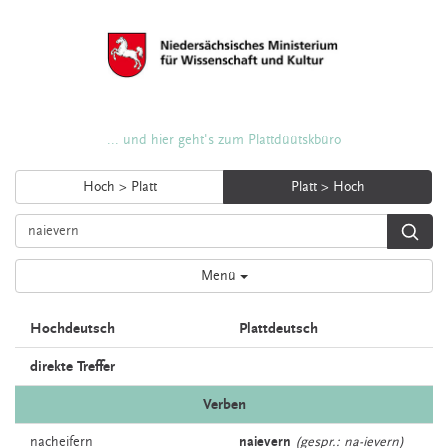
... und hier geht's zum Plattdüütskbüro
Hoch > Platt
Platt > Hoch
Menü
Hochdeutsch
Plattdeutsch
direkte Treffer
Verben
nacheifern
naievern
(gespr.: na-ievern)