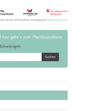
Gernot de Vries. Mit freundlicher Genehmigung des
Verlages Schuster Leer
d hier geht's zum Plattdüütskbüro
Schreibregeln
Suchen