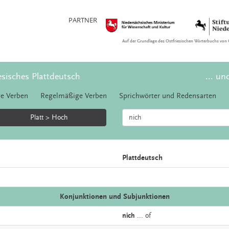
PARTNER
Auf der Grundlage des Ostfriesischen Wörterbuchs von 
esisches Plattdeutsch
... un
e Verben
Regelmäßige Verben
Sprichwörter und Redensarten
Platt > Hoch
Plattdeutsch
Konjunktionen und Subjunktionen
nich
... of