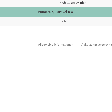
nich
... un ok
nich
Numerale, Partikel u.a.
nich
Allgemeine Informationen
Abkürzungsverzeichni