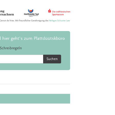
Gernot de Vries. Mit freundlicher Genehmigung des
Verlages Schuster Leer
d hier geht's zum Plattdüütskbüro
Schreibregeln
Suchen