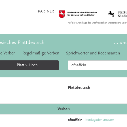
PARTNER
Auf der Grundlage des Ostfriesischen Wörterbuchs von 
esisches Plattdeutsch
... un
e Verben
Regelmäßige Verben
Sprichwörter und Redensarten
Platt > Hoch
Plattdeutsch
Verben
ofnaffeln
Konjugationsmuster