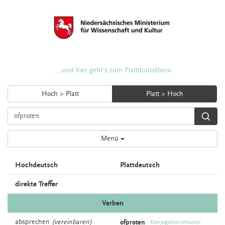
... und hier geht's zum Plattdüütskbüro
Hoch > Platt
Platt > Hoch
Menü
Hochdeutsch
Plattdeutsch
direkte Treffer
Verben
absprechen
(vereinbaren)
ofproten
Konjugationsmuster