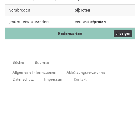
verabreden
ofproten
jmdm. etw.
ausreden
een wat
ofproten
Redensarten
anzeigen
Bücher
Buurman
Allgemeine Informationen
Abkürzungsverzeichnis
Datenschutz
Impressum
Kontakt