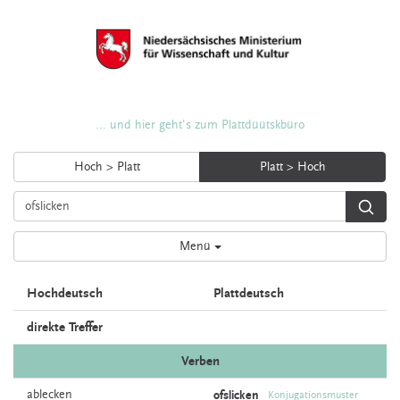
... und hier geht's zum Plattdüütskbüro
Hoch > Platt
Platt > Hoch
Menü
Hochdeutsch
Plattdeutsch
direkte Treffer
Verben
ablecken
ofslicken
Konjugationsmuster