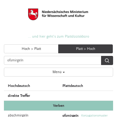
... und hier geht's zum Plattdüütskbüro
Hoch > Platt
Platt > Hoch
Menü
Hochdeutsch
Plattdeutsch
direkte Treffer
Verben
abschmirgeln
ofsmirgeln
Konjugationsmuster