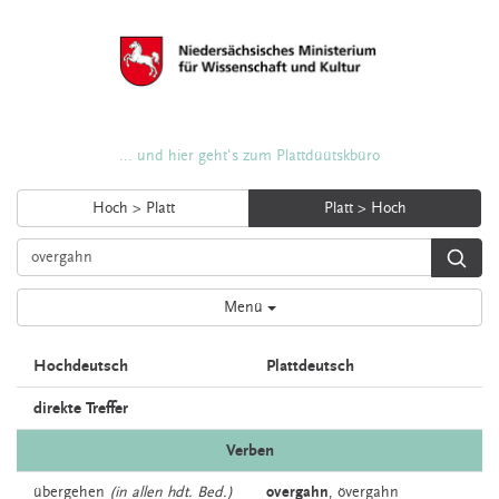
... und hier geht's zum Plattdüütskbüro
Hoch > Platt
Platt > Hoch
Menü
Hochdeutsch
Plattdeutsch
direkte Treffer
Verben
übergehen
(in allen hdt. Bed.)
overgahn
,
övergahn