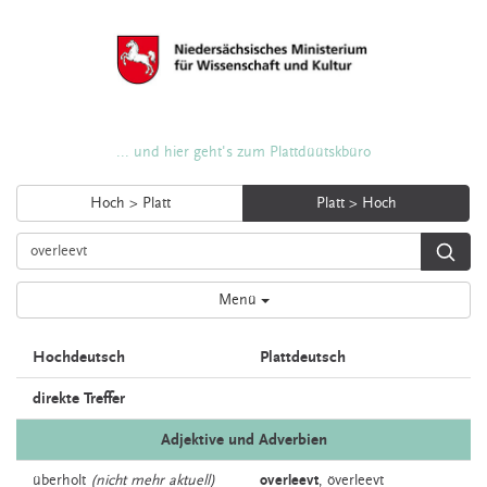
... und hier geht's zum Plattdüütskbüro
Hoch > Platt
Platt > Hoch
Menü
Hochdeutsch
Plattdeutsch
direkte Treffer
Adjektive und Adverbien
überholt
(nicht mehr aktuell)
overleevt
,
överleevt