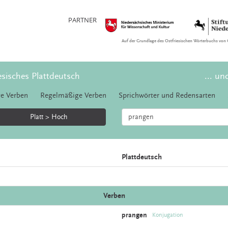
PARTNER
Auf der Grundlage des Ostfriesischen Wörterbuchs von 
esisches Plattdeutsch
... un
e Verben
Regelmäßige Verben
Sprichwörter und Redensarten
Platt > Hoch
Plattdeutsch
Verben
prangen
Konjugation