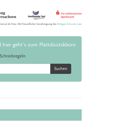
Gernot de Vries. Mit freundlicher Genehmigung des
Verlages Schuster Leer
d hier geht's zum Plattdüütskbüro
Schreibregeln
Suchen