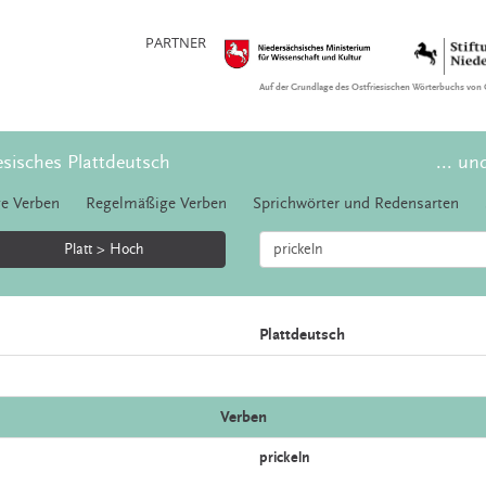
PARTNER
Auf der Grundlage des Ostfriesischen Wörterbuchs von 
esisches Plattdeutsch
... un
e Verben
Regelmäßige Verben
Sprichwörter und Redensarten
Platt > Hoch
Plattdeutsch
Verben
prickeln