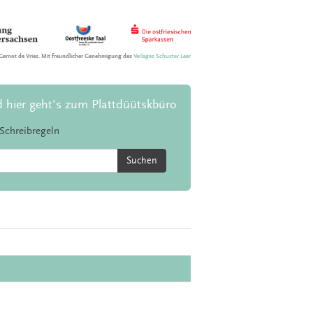
Gernot de Vries. Mit freundlicher Genehmigung des
Verlages Schuster Leer
d hier geht's zum Plattdüütskbüro
Schreibregeln
Suchen