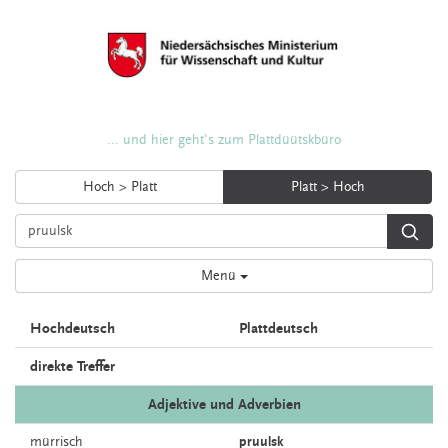
... und hier geht's zum Plattdüütskbüro
Hoch > Platt
Platt > Hoch
Menü
Hochdeutsch
Plattdeutsch
direkte Treffer
Adjektive und Adverbien
mürrisch
pruulsk