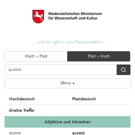
... und hier geht's zum Plattdüütskbüro
Hoch > Platt
Platt > Hoch
Menü
Hochdeutsch
Plattdeutsch
direkte Treffer
Adjektive und Adverbien
dumm
quattsk