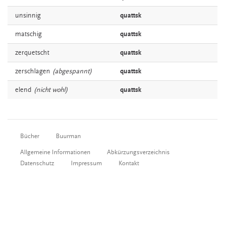
unsinnig
quattsk
matschig
quattsk
zerquetscht
quattsk
zerschlagen
(abgespannt)
quattsk
elend
(nicht wohl)
quattsk
Bücher
Buurman
Allgemeine Informationen
Abkürzungsverzeichnis
Datenschutz
Impressum
Kontakt