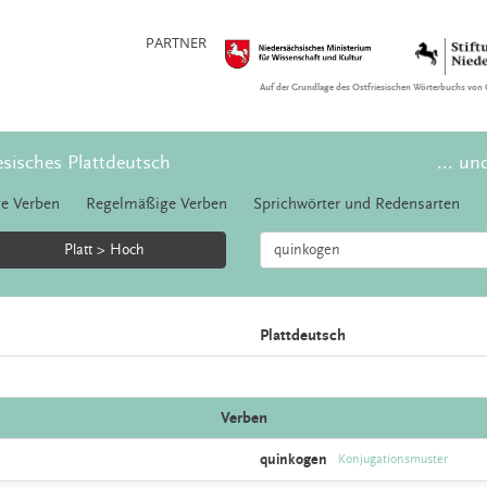
PARTNER
Auf der Grundlage des Ostfriesischen Wörterbuchs von 
esisches Plattdeutsch
... un
e Verben
Regelmäßige Verben
Sprichwörter und Redensarten
Platt > Hoch
Plattdeutsch
Verben
quinkogen
Konjugationsmuster