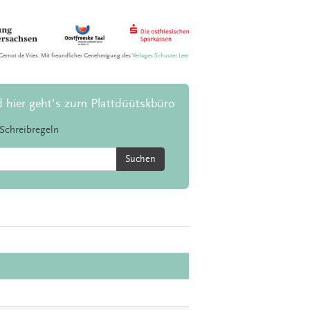
Gernot de Vries. Mit freundlicher Genehmigung des
Verlages Schuster Leer
d hier geht's zum Plattdüütskbüro
Schreibregeln
Suchen