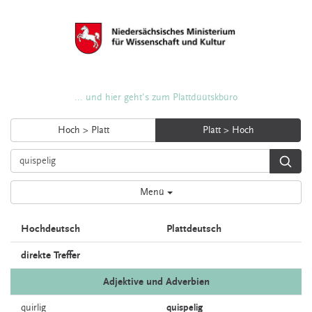
... und hier geht's zum Plattdüütskbüro
Hoch > Platt
Platt > Hoch
Menü
Hochdeutsch
Plattdeutsch
direkte Treffer
Adjektive und Adverbien
quirlig
quispelig