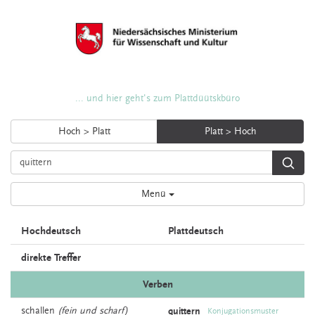
... und hier geht's zum Plattdüütskbüro
Hoch > Platt
Platt > Hoch
Menü
Hochdeutsch
Plattdeutsch
direkte Treffer
Verben
schallen
(fein und scharf)
quittern
Konjugationsmuster