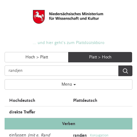
... und hier geht's zum Plattdüütskbüro
Hoch > Platt
Platt > Hoch
Menü
Hochdeutsch
Plattdeutsch
direkte Treffer
Verben
einfassen
(mit e. Rand
randjen
Konjugation