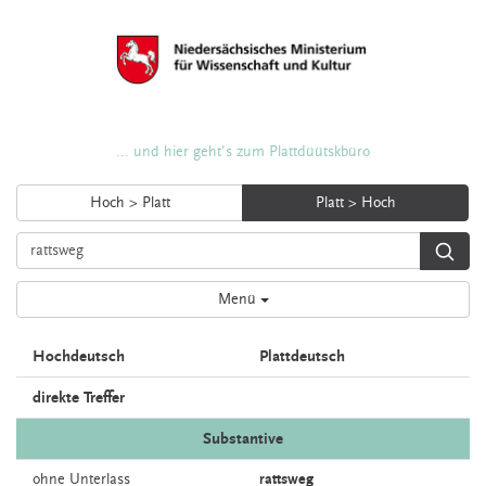
... und hier geht's zum Plattdüütskbüro
Hoch > Platt
Platt > Hoch
Menü
Hochdeutsch
Plattdeutsch
direkte Treffer
Substantive
ohne
Unterlass
rattsweg