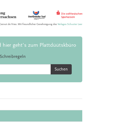
Gernot de Vries. Mit freundlicher Genehmigung des
Verlages Schuster Leer
d hier geht's zum Plattdüütskbüro
Schreibregeln
Suchen