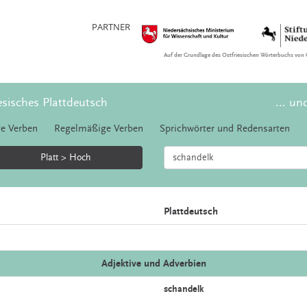
PARTNER
Auf der Grundlage des Ostfriesischen Wörterbuchs von 
esisches Plattdeutsch
... un
e Verben
Regelmäßige Verben
Sprichwörter und Redensarten
Platt > Hoch
Plattdeutsch
Adjektive und Adverbien
schandelk