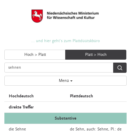
... und hier geht's zum Plattdüütskbüro
Hoch > Platt
Platt > Hoch
Menü
Hochdeutsch
Plattdeutsch
direkte Treffer
Substantive
die
Sehne
de
Sehn,
auch:
Sehne
, Pl.: de