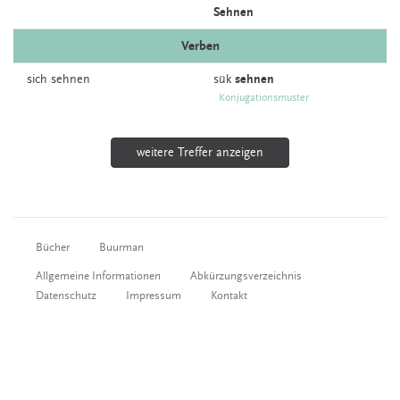
Sehnen
Verben
sich
sehnen
sük
sehnen
Konjugationsmuster
weitere Treffer anzeigen
Bücher
Buurman
Allgemeine Informationen
Abkürzungsverzeichnis
Datenschutz
Impressum
Kontakt