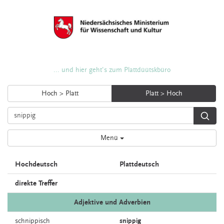
... und hier geht's zum Plattdüütskbüro
Hoch > Platt
Platt > Hoch
Menü
Hochdeutsch
Plattdeutsch
direkte Treffer
Adjektive und Adverbien
schnippisch
snippig