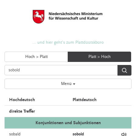
... und hier geht's zum Plattdüütskbüro
Hoch > Platt
Platt > Hoch
Menü
Hochdeutsch
Plattdeutsch
direkte Treffer
Konjunktionen und Subjunktionen
sobald
sobold