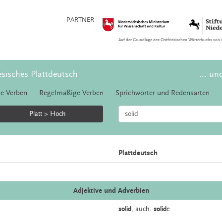
PARTNER
Auf der Grundlage des Ostfriesischen Wörterbuchs von 
esisches Plattdeutsch
... un
e Verben
Regelmäßige Verben
Sprichwörter und Redensarten
Platt > Hoch
Plattdeutsch
Adjektive und Adverbien
solid
,
auch:
solid
e