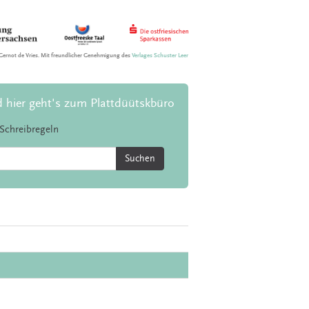
Gernot de Vries. Mit freundlicher Genehmigung des
Verlages Schuster Leer
d hier geht's zum Plattdüütskbüro
Schreibregeln
Suchen