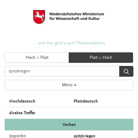
... und hier geht's zum Plattdüütskbüro
Hoch > Platt
Platt > Hoch
Menü
Hochdeutsch
Plattdeutsch
direkte Treffer
Verben
begreifen
spitzkriegen