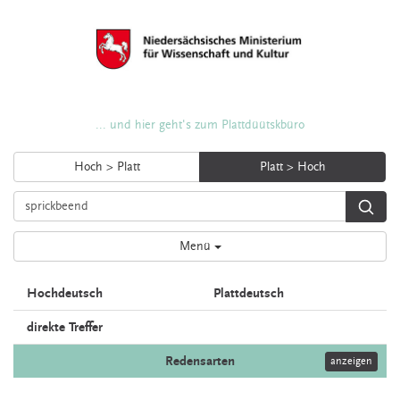
... und hier geht's zum Plattdüütskbüro
Hoch > Platt
Platt > Hoch
Menü
Hochdeutsch
Plattdeutsch
direkte Treffer
Redensarten
anzeigen