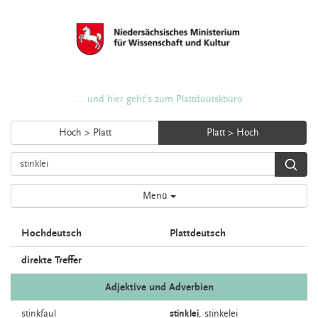
... und hier geht's zum Plattdüütskbüro
Hoch > Platt
Platt > Hoch
Menü
Hochdeutsch
Plattdeutsch
direkte Treffer
Adjektive und Adverbien
stinkfaul
stinklei
,
stinkelei