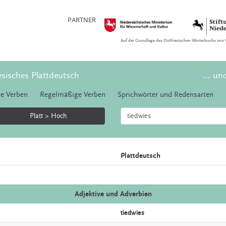
PARTNER
Auf der Grundlage des Ostfriesischen Wörterbuchs von 
esisches Plattdeutsch
... un
e Verben
Regelmäßige Verben
Sprichwörter und Redensarten
Platt > Hoch
Plattdeutsch
Adjektive und Adverbien
tiedwies