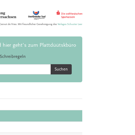
Gernot de Vries. Mit freundlicher Genehmigung des
Verlages Schuster Leer
d hier geht's zum Plattdüütskbüro
Schreibregeln
Suchen