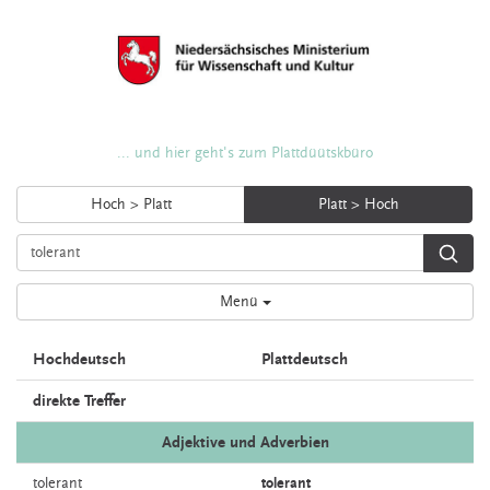
... und hier geht's zum Plattdüütskbüro
Hoch > Platt
Platt > Hoch
Menü
Hochdeutsch
Plattdeutsch
direkte Treffer
Adjektive und Adverbien
tolerant
tolerant