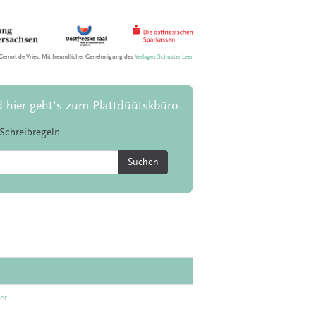
Gernot de Vries. Mit freundlicher Genehmigung des
Verlages Schuster Leer
d hier geht's zum Plattdüütskbüro
Schreibregeln
Suchen
er