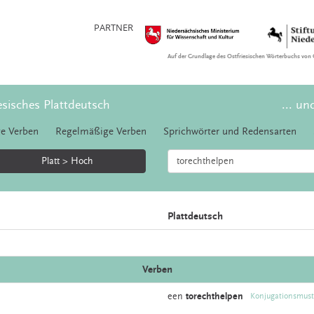
PARTNER
Auf der Grundlage des Ostfriesischen Wörterbuchs von 
esisches Plattdeutsch
... un
e Verben
Regelmäßige Verben
Sprichwörter und Redensarten
Platt > Hoch
Plattdeutsch
Verben
een
torechthelpen
Konjugationsmust