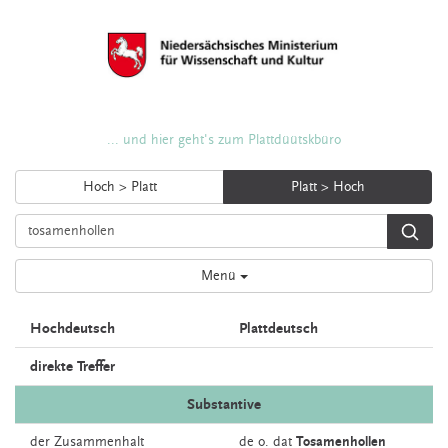
... und hier geht's zum Plattdüütskbüro
Hoch > Platt
Platt > Hoch
Menü
Hochdeutsch
Plattdeutsch
direkte Treffer
Substantive
der
Zusammenhalt
de o. dat
Tosamenhollen