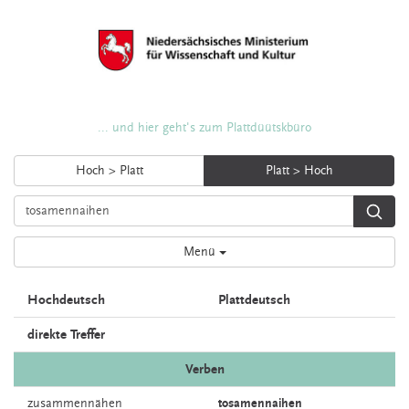
... und hier geht's zum Plattdüütskbüro
Hoch > Platt
Platt > Hoch
Menü
Hochdeutsch
Plattdeutsch
direkte Treffer
Verben
zusammennähen
tosamennaihen