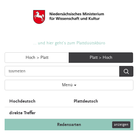
... und hier geht's zum Plattdüütskbüro
Hoch > Platt
Platt > Hoch
Menü
Hochdeutsch
Plattdeutsch
direkte Treffer
Redensarten
anzeigen