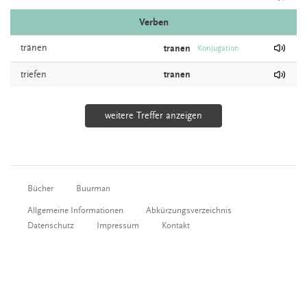
Verben
tränen
tranen
Konjugation
triefen
tranen
weitere Treffer anzeigen
Bücher
Buurman
Allgemeine Informationen
Abkürzungsverzeichnis
Datenschutz
Impressum
Kontakt