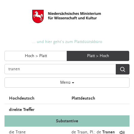
... und hier geht's zum Plattdüütskbüro
Hoch > Platt
Platt > Hoch
Menü
Hochdeutsch
Plattdeutsch
direkte Treffer
Substantive
die
Träne
de
Traan
, Pl.: de
Tranen