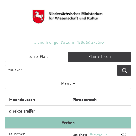
... und hier geht's zum Plattdüütskbüro
Hoch > Platt
Platt > Hoch
Menü
Hochdeutsch
Plattdeutsch
direkte Treffer
Verben
tauschen
tuusken
Konjugation