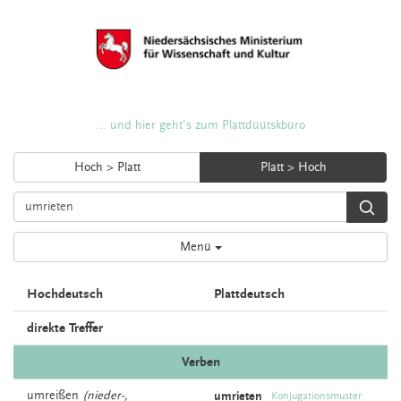
... und hier geht's zum Plattdüütskbüro
Hoch > Platt
Platt > Hoch
Menü
Hochdeutsch
Plattdeutsch
direkte Treffer
Verben
umreißen
(nieder-,
umrieten
Konjugationsmuster