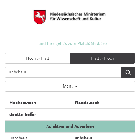
... und hier geht's zum Plattdüütskbüro
Hoch > Platt
Platt > Hoch
Menü
Hochdeutsch
Plattdeutsch
direkte Treffer
Adjektive und Adverbien
unbebaut
unbebaut