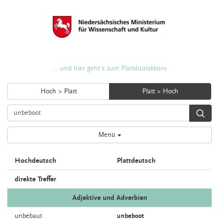
... und hier geht's zum Plattdüütskbüro
Hoch > Platt
Platt > Hoch
Menü
Hochdeutsch
Plattdeutsch
direkte Treffer
Adjektive und Adverbien
unbebaut
unbeboot