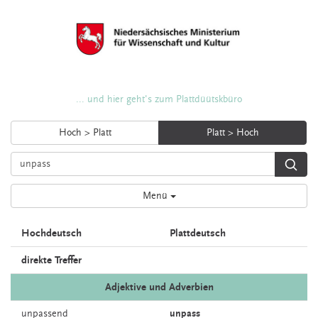
... und hier geht's zum Plattdüütskbüro
Hoch > Platt
Platt > Hoch
Menü
Hochdeutsch
Plattdeutsch
direkte Treffer
Adjektive und Adverbien
unpassend
unpass