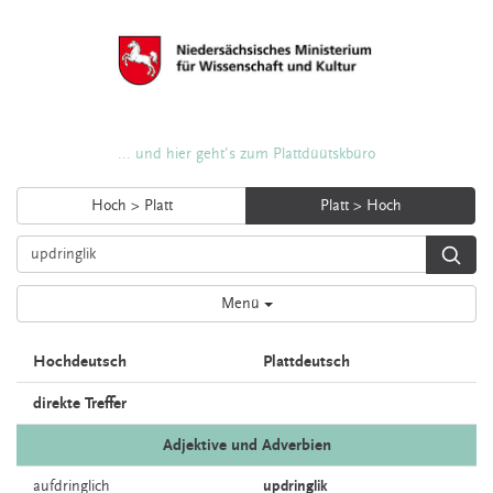
... und hier geht's zum Plattdüütskbüro
Hoch > Platt
Platt > Hoch
Menü
Hochdeutsch
Plattdeutsch
direkte Treffer
Adjektive und Adverbien
aufdringlich
updringlik