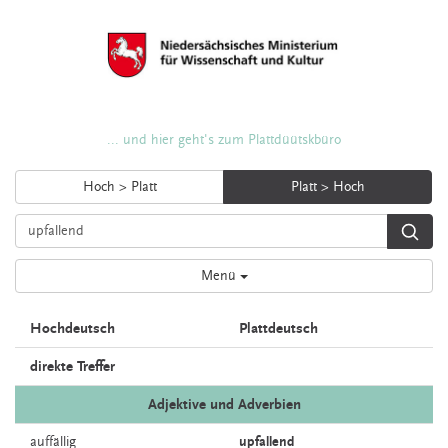
... und hier geht's zum Plattdüütskbüro
Hoch > Platt
Platt > Hoch
Menü
Hochdeutsch
Plattdeutsch
direkte Treffer
Adjektive und Adverbien
auffällig
upfallend