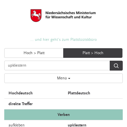
... und hier geht's zum Plattdüütskbüro
Hoch > Platt
Platt > Hoch
Menü
Hochdeutsch
Plattdeutsch
direkte Treffer
Verben
aufkleben
upkliestern