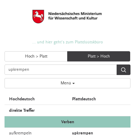
... und hier geht's zum Plattdüütskbüro
Hoch > Platt
Platt > Hoch
Menü
Hochdeutsch
Plattdeutsch
direkte Treffer
Verben
aufkrempeln
upkrempen