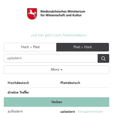
... und hier geht's zum Plattdüütskbüro
Hoch > Platt
Platt > Hoch
Menü
Hochdeutsch
Plattdeutsch
direkte Treffer
Verben
auflockern
uplockern
Konjugationsmuster