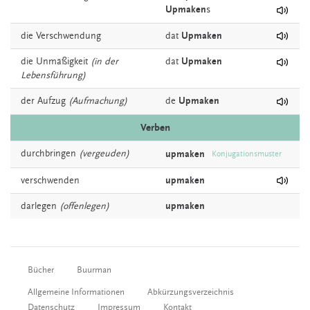
Upmaken
s
die
Verschwendung
dat
Upmaken
die
Unmäßigkeit
(in der
dat
Upmaken
Lebensführung)
der
Aufzug
(Aufmachung)
de
Upmaken
Verben
durchbringen
(vergeuden)
upmaken
Konjugationsmuster
verschwenden
upmaken
darlegen
(offenlegen)
upmaken
Bücher
Buurman
Allgemeine Informationen
Abkürzungsverzeichnis
Datenschutz
Impressum
Kontakt