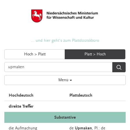
... und hier geht's zum Plattdüütskbüro
Hoch > Platt
Platt > Hoch
Menü
Hochdeutsch
Plattdeutsch
direkte Treffer
Substantive
die
Aufmachung
de
Upmaken
, Pl.: de