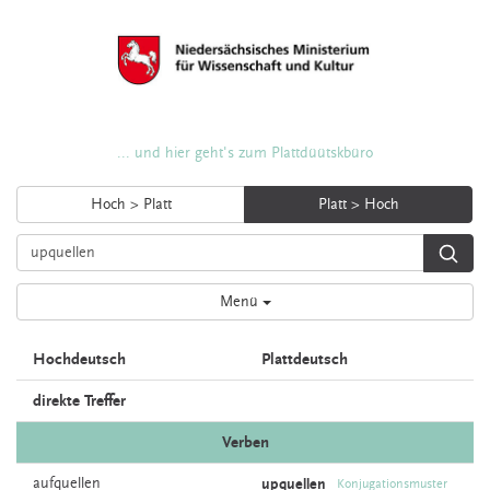
... und hier geht's zum Plattdüütskbüro
Hoch > Platt
Platt > Hoch
Menü
Hochdeutsch
Plattdeutsch
direkte Treffer
Verben
aufquellen
upquellen
Konjugationsmuster