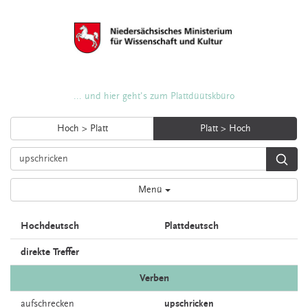
... und hier geht's zum Plattdüütskbüro
Hoch > Platt
Platt > Hoch
Menü
Hochdeutsch
Plattdeutsch
direkte Treffer
Verben
aufschrecken
upschricken