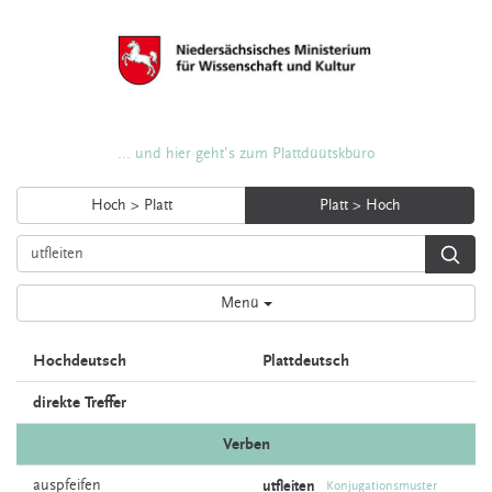
... und hier geht's zum Plattdüütskbüro
Hoch > Platt
Platt > Hoch
Menü
Hochdeutsch
Plattdeutsch
direkte Treffer
Verben
auspfeifen
utfleiten
Konjugationsmuster