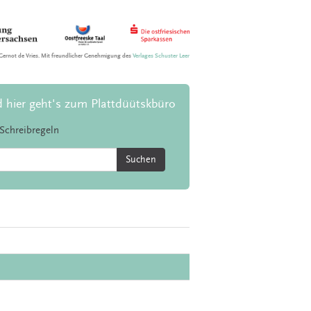
Gernot de Vries. Mit freundlicher Genehmigung des
Verlages Schuster Leer
d hier geht's zum Plattdüütskbüro
Schreibregeln
Suchen