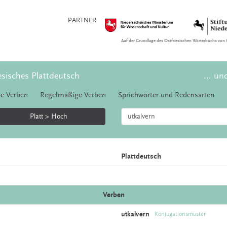
PARTNER
Auf der Grundlage des Ostfriesischen Wörterbuchs von 
esisches Plattdeutsch
... un
e Verben
Regelmäßige Verben
Sprichwörter und Redensarten
Platt > Hoch
Plattdeutsch
Verben
utkalvern
Konjugationsmuster