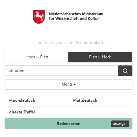
... und hier geht's zum Plattdüütskbüro
Hoch > Platt
Platt > Hoch
Menü
Hochdeutsch
Plattdeutsch
direkte Treffer
Redensarten
anzeigen